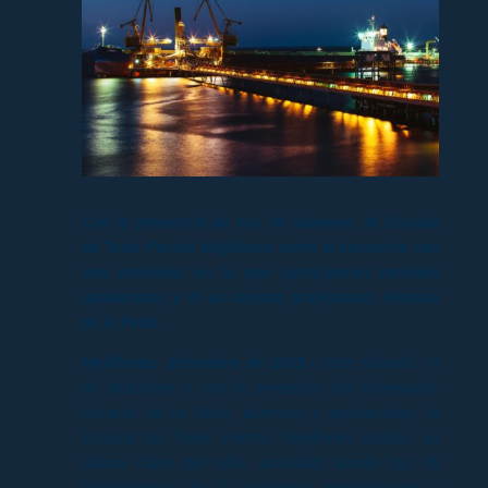
Con la presencia de sus 36 alumnos, la Escuela
de Tenis Puerto Mejillones cerró el semestre con
una actividad en la que participaron también
apoderados y el ex tenista profesional, Horacio
de la Peña.
Mejillones, diciembre de 2019.-
Este sábado 14
de diciembre y con la presencia del entrenador
Horacio de la Peña, alumnos y apoderados, la
Escuela de Tenis Puerto Mejillones realizó su
última clase del año, actividad donde los 36
participantes de la academia demostraron y