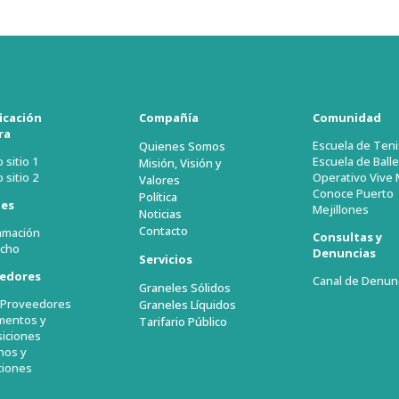
ficación
Compañía
Comunidad
ra
Escuela de Teni
Quienes Somos
 sitio 1
Escuela de Balle
Misión, Visión y
 sitio 2
Operativo Vive 
Valores
Conoce Puerto
Política
tes
Mejillones
Noticias
Contacto
amación
Consultas y
cho
Denuncias
Servicios
edores
Canal de Denun
Graneles Sólidos
l Proveedores
Graneles Líquidos
mentos y
Tarifario Público
iciones
nos y
ciones