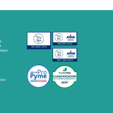
s
t
Mejor
cias