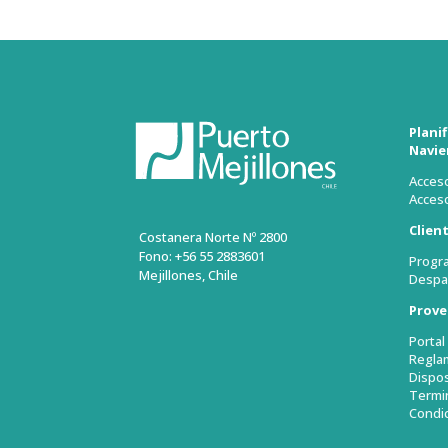
Plani
Navie
Acceso
Acceso
Clien
Costanera Norte Nº 2800
Fono: +56 55 2883601
Progr
Mejillones, Chile
Despa
Prove
Porta
Regla
Dispos
Termi
Condi