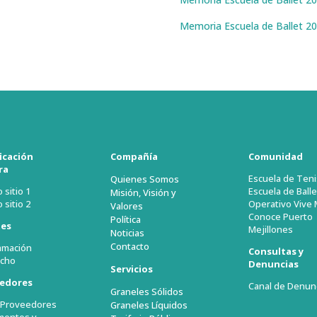
Memoria Escuela de Ballet 2
ficación
Compañía
Comunidad
ra
Escuela de Teni
Quienes Somos
 sitio 1
Escuela de Balle
Misión, Visión y
 sitio 2
Operativo Vive 
Valores
Conoce Puerto
Política
tes
Mejillones
Noticias
Contacto
amación
Consultas y
cho
Denuncias
Servicios
edores
Canal de Denun
Graneles Sólidos
l Proveedores
Graneles Líquidos