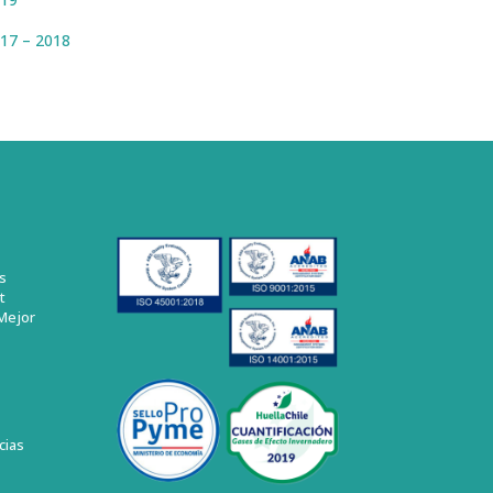
017 – 2018
s
t
Mejor
cias