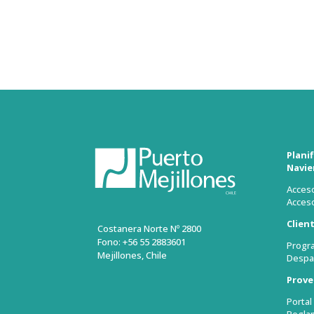
Plani
Navie
Acceso
Acceso
Clien
Costanera Norte Nº 2800
Fono: +56 55 2883601
Progr
Mejillones, Chile
Despa
Prove
Porta