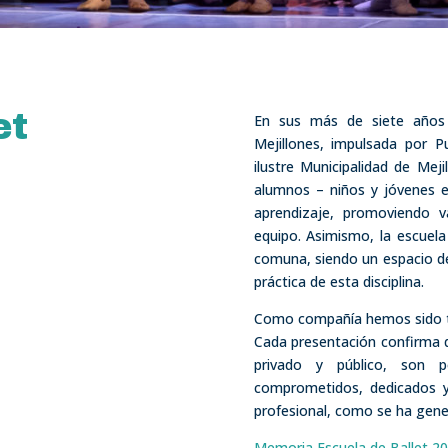
et
En sus más de siete años 
Mejillones, impulsada por P
ilustre Municipalidad de Mej
alumnos – niños y jóvenes 
aprendizaje, promoviendo v
equipo. Asimismo, la escuela
comuna, siendo un espacio de 
práctica de esta disciplina.
Como compañía hemos sido te
Cada presentación confirma q
privado y público, son 
comprometidos, dedicados y
profesional, como se ha gener
Memoria Escuela de Ballet 2