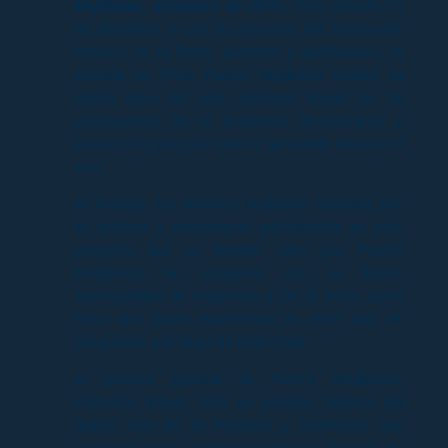
Mejillones, diciembre de 2019.-
Este sábado 14
de diciembre y con la presencia del entrenador
Horacio de la Peña, alumnos y apoderados, la
Escuela de Tenis Puerto Mejillones realizó su
última clase del año, actividad donde los 36
participantes de la academia demostraron y
pusieron en práctica todo lo aprendido durante el
año.
Al finalizar, los alumnos recibieron medallas por
su entrega y permanente participación en este
proyecto que es llevado cabo por Puerto
Mejillones, en conjunto con la ilustre
Municipalidad de Mejillones y De la Peña, quien
tiene una vasta experiencia en este tipo de
programas a lo largo de todo Chile.
El gerente general de Puerto Mejillones,
Francisco Mayol, hizo un positivo balance del
quinto año de la iniciativa y manifestó que
“estamos muy contentos como la escuela de