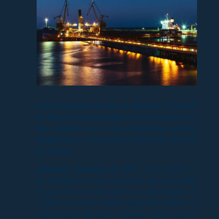
Con la presencia de sus 36 alumnos, la Escuela
de Tenis Puerto Mejillones cerró el semestre con
una actividad en la que participaron también
apoderados y el ex tenista profesional, Horacio
de la Peña.
Mejillones, diciembre de 2019.-
Este sábado 14
de diciembre y con la presencia del entrenador
Horacio de la Peña, alumnos y apoderados, la
Escuela de Tenis Puerto Mejillones realizó su
última clase del año, actividad donde los 36