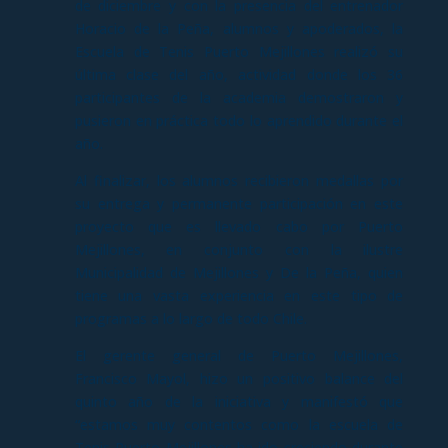
de diciembre y con la presencia del entrenador
Horacio de la Peña, alumnos y apoderados, la
Escuela de Tenis Puerto Mejillones realizó su
última clase del año, actividad donde los 36
participantes de la academia demostraron y
pusieron en práctica todo lo aprendido durante el
año.
Al finalizar, los alumnos recibieron medallas por
su entrega y permanente participación en este
proyecto que es llevado cabo por Puerto
Mejillones, en conjunto con la ilustre
Municipalidad de Mejillones y De la Peña, quien
tiene una vasta experiencia en este tipo de
programas a lo largo de todo Chile.
El gerente general de Puerto Mejillones,
Francisco Mayol, hizo un positivo balance del
quinto año de la iniciativa y manifestó que
“estamos muy contentos como la escuela de
Tenis Puerto Mejillones ha ido creciendo durante