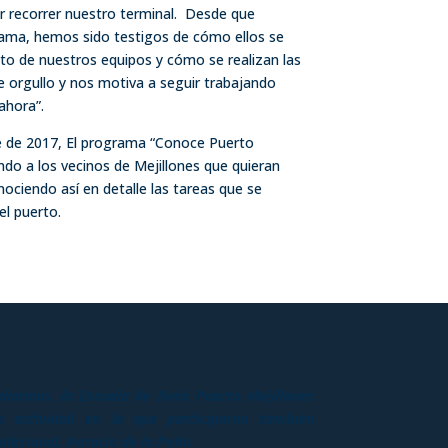
r recorrer nuestro terminal. Desde que
ma, hemos sido testigos de cómo ellos se
to de nuestros equipos y cómo se realizan las
e orgullo y nos motiva a seguir trabajando
ahora”.
 de 2017, El programa “Conoce Puerto
endo a los vecinos de Mejillones que quieran
nociendo así en detalle las tareas que se
el puerto.
alumnos, la Escuela de Tenis Puerto Mejillones
 actividad en la que participaron también
ofesional, Horacio de la Peña.