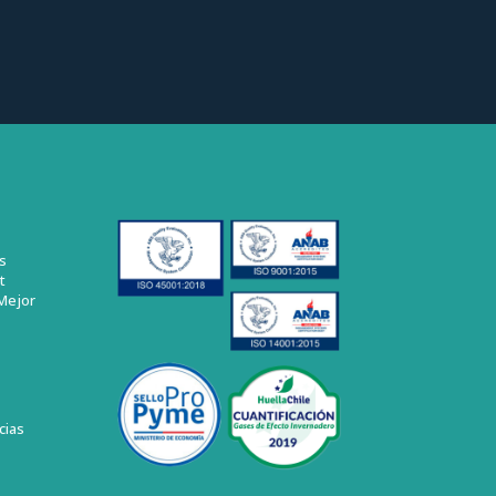
s
t
Mejor
cias