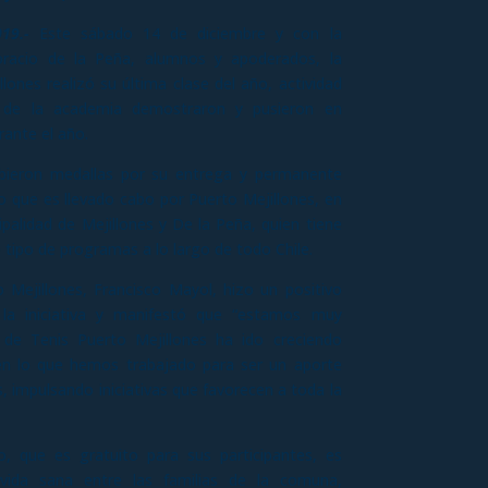
019.-
Este sábado 14 de diciembre y con la
oracio de la Peña, alumnos y apoderados, la
lones realizó su última clase del año, actividad
s de la academia demostraron y pusieron en
rante el año.
ecibieron medallas por su entrega y permanente
o que es llevado cabo por Puerto Mejillones, en
ipalidad de Mejillones y De la Peña, quien tiene
 tipo de programas a lo largo de todo Chile.
 Mejillones, Francisco Mayol, hizo un positivo
la iniciativa y manifestó que “estamos muy
de Tenis Puerto Mejillones ha ido creciendo
en lo que hemos trabajado para ser un aporte
s, impulsando iniciativas que favorecen a toda la
o, que es gratuito para sus participantes, es
vida sana entre las familias de la comuna,