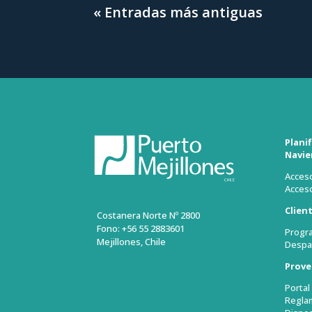
« Entradas más antiguas
Plani
Navie
Acceso
Acceso
Clien
Costanera Norte Nº 2800
Fono: +56 55 2883601
Progr
Mejillones, Chile
Despa
Prove
Porta
Regla