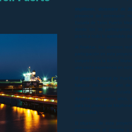
Mejillones, diciembre de 2
presencia del entrenador H
Escuela de Tenis Puerto Mejil
donde los 36 participante
práctica todo lo aprendido du
Al finalizar, los alumnos r
participación en este proyect
conjunto con la ilustre Munic
una vasta experiencia en este
El gerente general de Puerto
balance del quinto año de 
contentos como la escuela 
durante todos estos años, 
para los jóvenes de Mejillone
comunidad”.
El objetivo de este proyect
promocionar el deporte y 