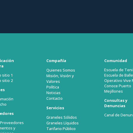
ficación
Compañía
Comunidad
ra
Escuela de Teni
Quienes Somos
 sitio 1
Escuela de Balle
Misión, Visión y
 sitio 2
Operativo Vive 
Valores
Conoce Puerto
Política
tes
Mejillones
Noticias
Contacto
amación
Consultas y
cho
Denuncias
Servicios
edores
Canal de Denun
Graneles Sólidos
l Proveedores
Graneles Líquidos
mentos y
Tarifario Público