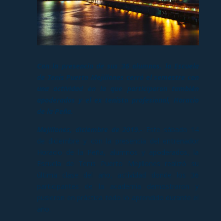
Con la presencia de sus 36 alumnos, la Escuela
de Tenis Puerto Mejillones cerró el semestre con
una actividad en la que participaron también
apoderados y el ex tenista profesional, Horacio
de la Peña.
Mejillones, diciembre de 2019.-
Este sábado 14
de diciembre y con la presencia del entrenador
Horacio de la Peña, alumnos y apoderados, la
Escuela de Tenis Puerto Mejillones realizó su
última clase del año, actividad donde los 36
participantes de la academia demostraron y
pusieron en práctica todo lo aprendido durante el
año.