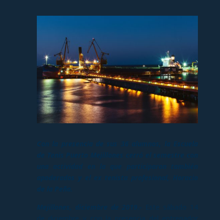
Con la presencia de sus 36 alumnos, la Escuela
de Tenis Puerto Mejillones cerró el semestre con
una actividad en la que participaron también
apoderados y el ex tenista profesional, Horacio
de la Peña.
Mejillones, diciembre de 2019.-
Este sábado 14
de diciembre y con la presencia del entrenador