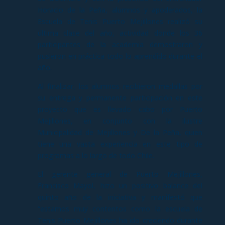
Horacio de la Peña, alumnos y apoderados, la
Escuela de Tenis Puerto Mejillones realizó su
última clase del año, actividad donde los 36
participantes de la academia demostraron y
pusieron en práctica todo lo aprendido durante el
año.
Al finalizar, los alumnos recibieron medallas por
su entrega y permanente participación en este
proyecto que es llevado cabo por Puerto
Mejillones, en conjunto con la ilustre
Municipalidad de Mejillones y De la Peña, quien
tiene una vasta experiencia en este tipo de
programas a lo largo de todo Chile.
El gerente general de Puerto Mejillones,
Francisco Mayol, hizo un positivo balance del
quinto año de la iniciativa y manifestó que
“estamos muy contentos como la escuela de
Tenis Puerto Mejillones ha ido creciendo durante