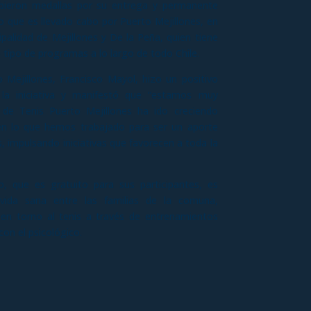
ecibieron medallas por su entrega y permanente
o que es llevado cabo por Puerto Mejillones, en
ipalidad de Mejillones y De la Peña, quien tiene
 tipo de programas a lo largo de todo Chile.
 Mejillones, Francisco Mayol, hizo un positivo
la iniciativa y manifestó que “estamos muy
de Tenis Puerto Mejillones ha ido creciendo
en lo que hemos trabajado para ser un aporte
s, impulsando iniciativas que favorecen a toda la
o, que es gratuito para sus participantes, es
vida sana entre las familias de la comuna,
 en torno al tenis a través de entrenamientos
con el psicológico.