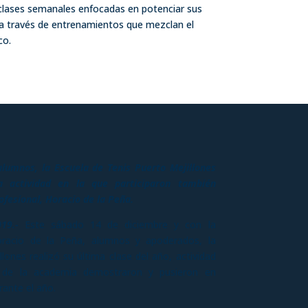
clases semanales enfocadas en potenciar sus
, a través de entrenamientos que mezclan el
co.
alumnos, la Escuela de Tenis Puerto Mejillones
 actividad en la que participaron también
ofesional, Horacio de la Peña.
019.-
Este sábado 14 de diciembre y con la
oracio de la Peña, alumnos y apoderados, la
lones realizó su última clase del año, actividad
s de la academia demostraron y pusieron en
rante el año.