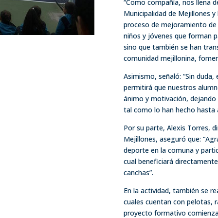
“Como compañía, nos llena de o
Municipalidad de Mejillones y
proceso de mejoramiento de la
niños y jóvenes que forman pa
sino que también se han tran
comunidad mejillonina, foment
Asimismo, señaló: “Sin duda, 
permitirá que nuestros alum
ánimo y motivación, dejando
tal como lo han hecho hasta 
Por su parte, Alexis Torres, d
Mejillones, aseguró que: “Agr
deporte en la comuna y partici
cual beneficiará directamente
canchas”.
En la actividad, también se re
cuales cuentan con pelotas, r
proyecto formativo comienz