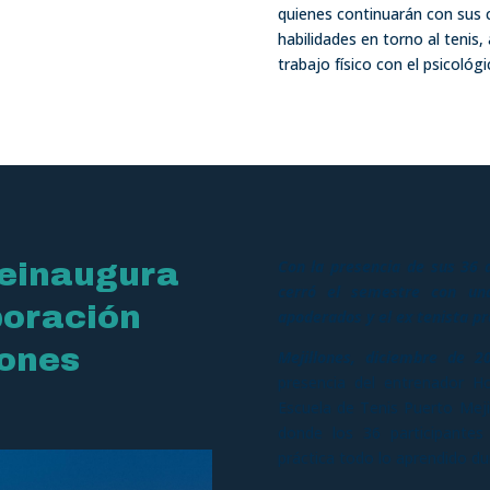
quienes continuarán con sus 
habilidades en torno al tenis
trabajo físico con el psicológi
Con la presencia de sus 36 
reinaugura
cerró el semestre con una
poración
apoderados y el ex tenista pr
lones
Mejillones, diciembre de 2
presencia del entrenador H
Escuela de Tenis Puerto Mejil
donde los 36 participante
práctica todo lo aprendido du