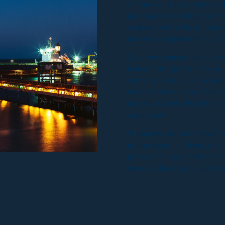
Al finalizar, los alumnos r
participación en este proyect
conjunto con la ilustre Munic
una vasta experiencia en este
El gerente general de Puerto
balance del quinto año de 
contentos como la escuela 
durante todos estos años, 
para los jóvenes de Mejillone
comunidad”.
El objetivo de este proyect
promocionar el deporte y 
potenciando sus habilidades
que mezclan el trabajo físico 