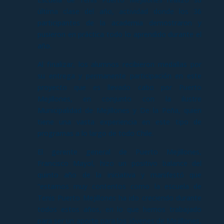
última clase del año, actividad donde los 36
participantes de la academia demostraron y
pusieron en práctica todo lo aprendido durante el
año.
Al finalizar, los alumnos recibieron medallas por
su entrega y permanente participación en este
proyecto que es llevado cabo por Puerto
Mejillones, en conjunto con la ilustre
Municipalidad de Mejillones y De la Peña, quien
tiene una vasta experiencia en este tipo de
programas a lo largo de todo Chile.
El gerente general de Puerto Mejillones,
Francisco Mayol, hizo un positivo balance del
quinto año de la iniciativa y manifestó que
“estamos muy contentos como la escuela de
Tenis Puerto Mejillones ha ido creciendo durante
todos estos años, en lo que hemos trabajado
para ser un aporte para los jóvenes de Mejillones,