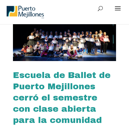
Escuela de Ballet de
Puerto Mejillones
cerró el semestre
con clase abierta
para la comunidad