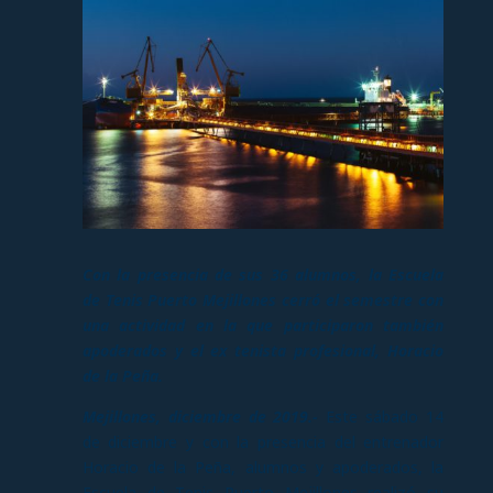
Con la presencia de sus 36 alumnos, la Escuela
de Tenis Puerto Mejillones cerró el semestre con
una actividad en la que participaron también
apoderados y el ex tenista profesional, Horacio
de la Peña.
Mejillones, diciembre de 2019.-
Este sábado 14
de diciembre y con la presencia del entrenador
Horacio de la Peña, alumnos y apoderados, la
Escuela de Tenis Puerto Mejillones realizó su