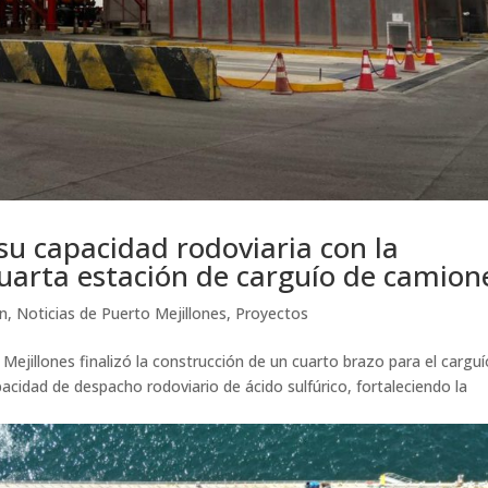
su capacidad rodoviaria con la
arta estación de carguío de camion
ón
,
Noticias de Puerto Mejillones
,
Proyectos
Mejillones finalizó la construcción de un cuarto brazo para el cargu
acidad de despacho rodoviario de ácido sulfúrico, fortaleciendo la