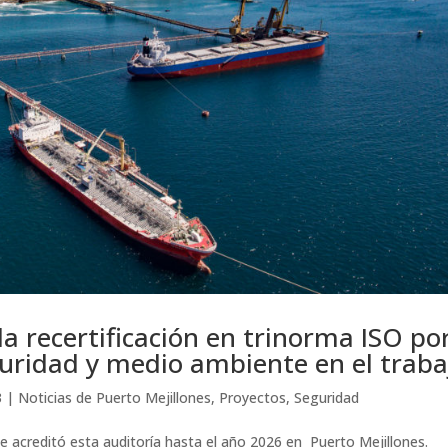
la recertificación en trinorma ISO po
guridad y medio ambiente en el traba
3
|
Noticias de Puerto Mejillones
,
Proyectos
,
Seguridad
se acreditó esta auditoría hasta el año 2026 en Puerto Mejillones.