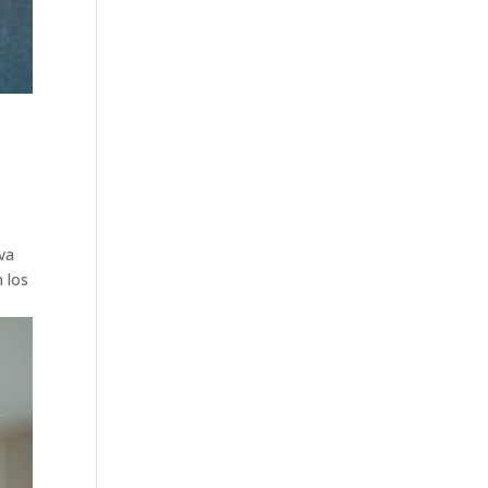
va
n los