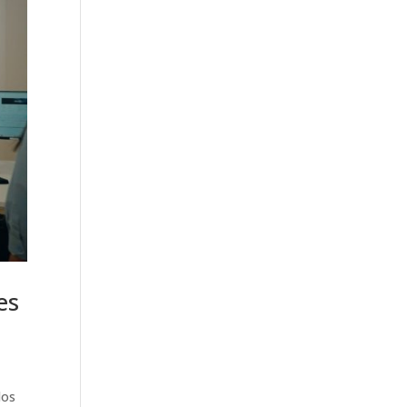
es
los